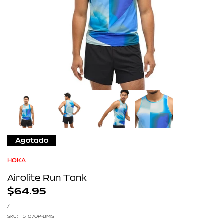
Agotado
HOKA
Airolite Run Tank
Precio
$64.95
de
PRECIO
POR
/
POR
venta
UNIDAD
SKU:
1151070P-BMIS