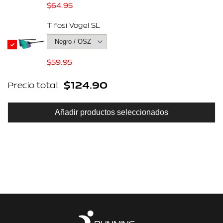
Precio
"product"
"product"
$64.95
de
Tifosi Vogel SL
for
for
venta
"Disminuir
"Aumentar
Precio
$59.95
cantidad
cantidad
de
Precio
$124.90
Precio total:
venta
para
para
total
regular
Añadir productos seleccionados
{{
{{
product
product
}}"
}}"