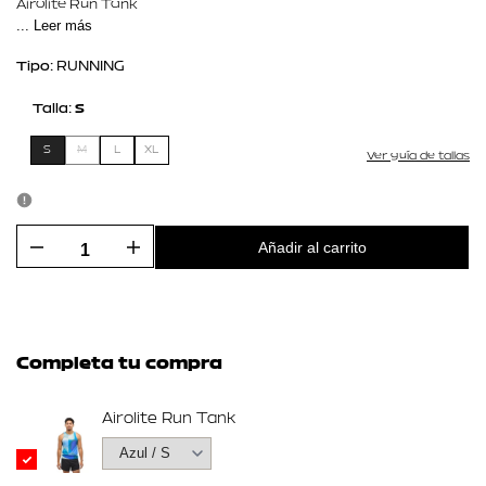
Airolite Run Tank
... Leer más
Tipo:
RUNNING
Talla:
S
S
M
L
XL
Ver guía de tallas
Añadir al carrito
I18n
I18n
Error:
Error:
Missing
Missing
Completa tu compra
interpolation
interpolation
Airolite Run Tank
value
value